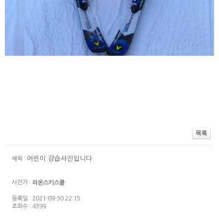
어린이 강습사진입니다
제목 :
사진가 :
라온스키스쿨
등록일 : 2021-09-30 22:15
조회수 : 4399