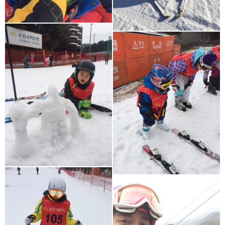
어린이 강습사진입니다
어린이 강습사진입니다