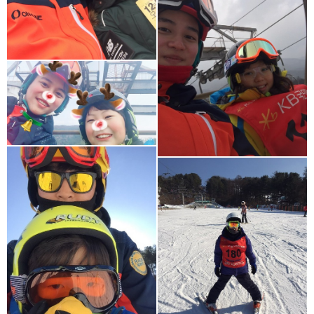
어린이 강습사진입니다
어린이 강습사진입니다
어린이 강습사진입니다
어린이 강습사진입니다