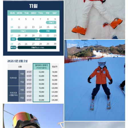
24/25 곤지암 리조트 얼리
버트 특가(리프트권)