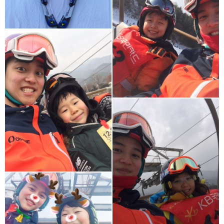
어린이 강습사진입니다
어린이 강습사진입니다
어린이 강습사진입니다
어린이 강습사진입니다