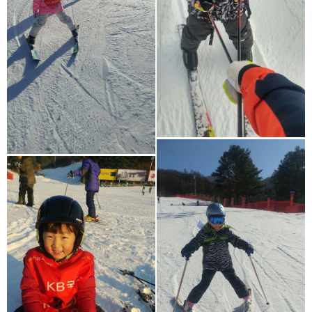
어린이 강습사진입니다
어린이 강습사진입니다
어린이 강습사진입니다
어린이 강습사진입니다