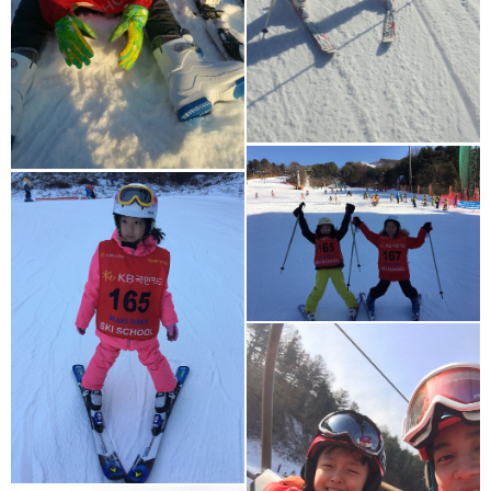
어린이 강습사진입니다
어린이 강습사진입니다
어린이 강습사진입니다