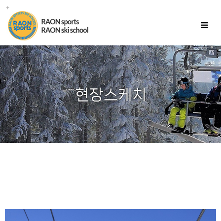
Toggle
navigat