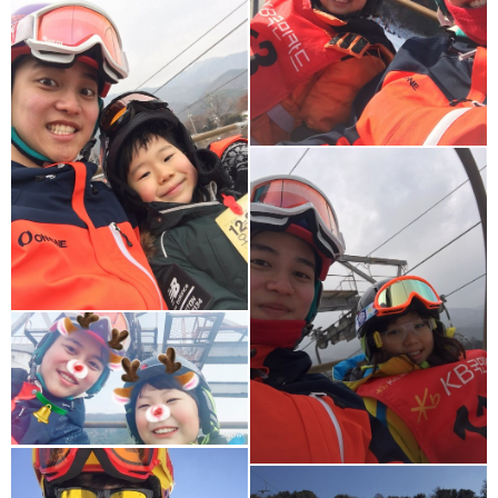
어린이 강습사진입니다
어린이 강습사진입니다
어린이 강습사진입니다