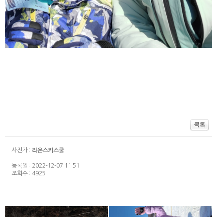
사진가 :
라온스키스쿨
등록일 : 2022-12-07 11:51
조회수 : 4925