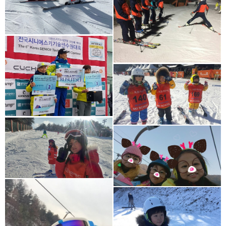
라온스키스쿨 팀훈련
기술선수권대회
어린이 강습사진입니다
어린이 강습사진입니다
어린이 강습사진입니다