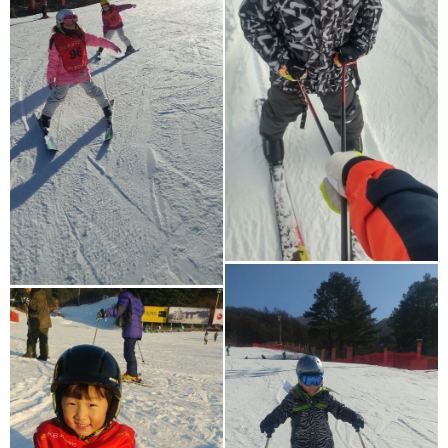
어린이 강습사진입니다
어린이 강습사진입니다