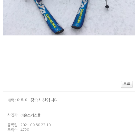
어린이 강습사진입니다
제목 :
사진가 :
라온스키스쿨
등록일 : 2021-09-30 22:10
조회수 : 4720