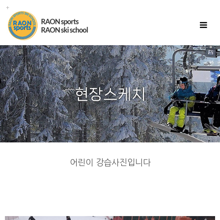
Toggle
navigat
어린이 강습사진입니다